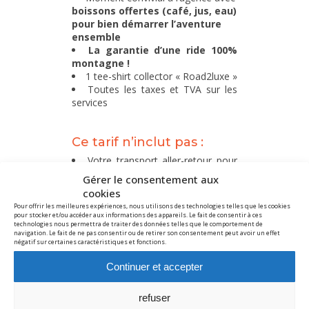
boissons offertes (café, jus, eau)
pour bien démarrer l’aventure
ensemble
La garantie d’une ride 100%
montagne !
1 tee-shirt collector « Road2luxe »
Toutes les taxes et TVA sur les
services
Ce tarif n’inclut pas :
Votre transport aller-retour pour
rejoindre notre point de location à
Gérer le consentement aux
l’aéroport de Marseille
cookies
Les déjeuners
Pour offrir les meilleures expériences, nous utilisons des technologies telles que les cookies
L’essence de la moto
pour stocker et/ou accéder aux informations des appareils. Le fait de consentir à ces
La caution/franchise de la moto
technologies nous permettra de traiter des données telles que le comportement de
navigation. Le fait de ne pas consentir ou de retirer son consentement peut avoir un effet
(en fonction de la catégorie)
négatif sur certaines caractéristiques et fonctions.
L’assurance voyage (annulation,
rapatriement) obligatoire
Continuer et accepter
Tout ce qui n’est pas
explicitement écrit dans le
refuser
paragraphe « Ce tarif inclut »