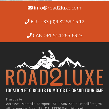
info@road2luxe.com
EU : +33 (0)9 82 59 15 12
CAN : +1 514 265-6923
Plan du site
Adresse : Marseille Aéroport, AD PARK ZAC d'Empallières, 50
All. Jacqueline Auriol Bât D3, 13730 Saint-Victoret