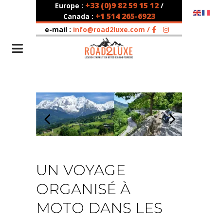
+33 (0)9 82 59 15 12
Europe :
/
Les Alpes / Circuit guidé 7j/7n
+1 514 265-6923
Canada :
e-mail :
info@road2luxe.com /
CIRCUIT
DATES / PRIX
PROGRAMME
NOS MOTOS
CONTACT
UN VOYAGE
ORGANISÉ À
MOTO DANS LES