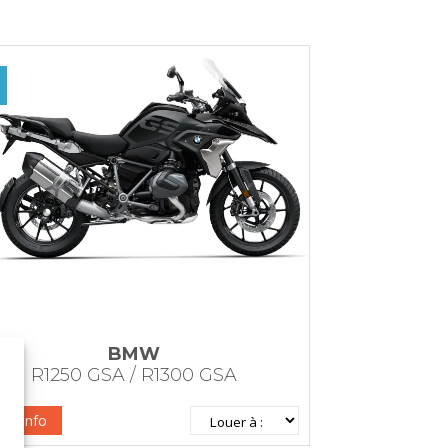
BMW
R1250 GSA / R1300 GSA
re info