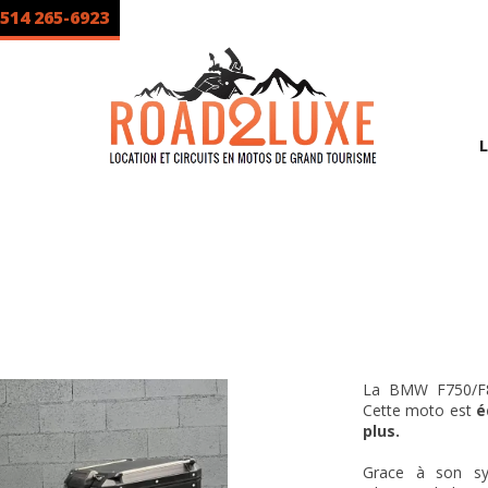
 514 265-6923
La BMW F750/F800
Cette moto est
é
plus.
Grace à son s