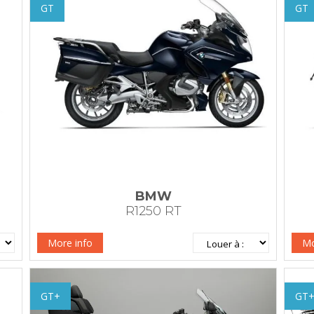
GT
GT
BMW
R1250 RT
More info
Mo
GT+
GT