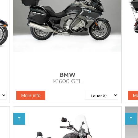
BMW
K1600 GTL
More info
Mo
T
T