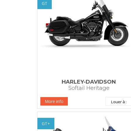
GT
HARLEY-DAVIDSON
Softail Heritage
More info
GT+