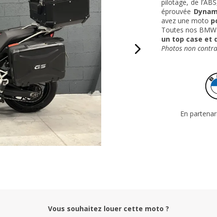
pilotage, de l’ABS,
éprouvée
Dynam
avez une moto
p
Toutes nos BMW 
un top case et 
Photos non contra
En partena
Vous souhaitez louer cette moto ?