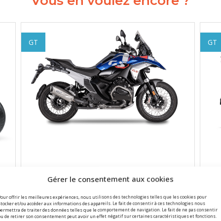
Vous en voulez encore ?
GT
GT
BMW
Gérer le consentement aux cookies
R1300 GS
Pour offrir les meilleures expériences, nous utilisons des technologies telles que les cookies pour
stocker et/ou accéder aux informations des appareils. Le fait de consentir à ces technologies nous
More info
Mo
permettra de traiter des données telles que le comportement de navigation. Le fait de ne pas consentir
ou de retirer son consentement peut avoir un effet négatif sur certaines caractéristiques et fonctions.