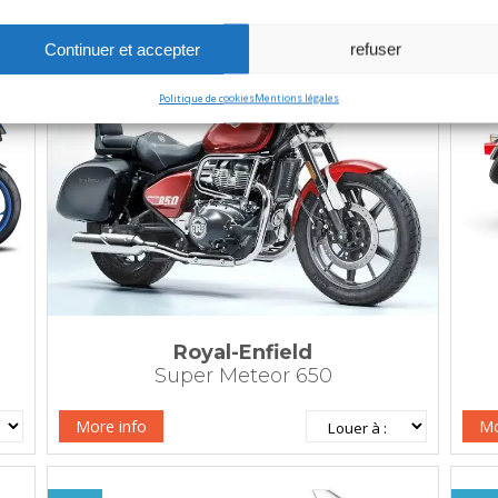
Continuer et accepter
refuser
T
GT
Politique de cookies
Mentions légales
Royal-Enfield
Super Meteor 650
More info
Mo