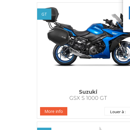
GT
Suzuki
GSX S 1000 GT
More info