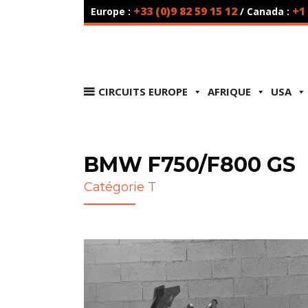
+33 (0)9 82 59 15 12
+1
Europe :
/ Canada :
CIRCUITS EUROPE
AFRIQUE
USA
BMW F750/F800 GS
Catégorie T