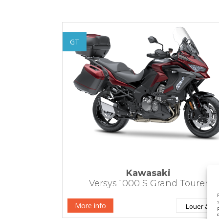
GT
Kawasaki
Versys 1000 S Grand Tourer
More info