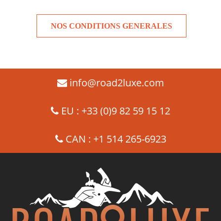
NOS CONDITIONS GENERALES
info@road2luxe.com
EU : +33 (0)9 82 59 15 12
CAN : +1 514 265-6923