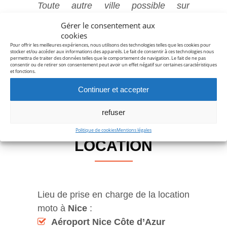
Toute autre ville possible sur
demande.
Gérer le consentement aux
cookies
Pour offrir les meilleures expériences, nous utilisons des technologies telles que les cookies pour
stocker et/ou accéder aux informations des appareils. Le fait de consentir à ces technologies nous
permettra de traiter des données telles que le comportement de navigation. Le fait de ne pas
consentir ou de retirer son consentement peut avoir un effet négatif sur certaines caractéristiques
DEMANDEZ-NOUS UN DEVIS
et fonctions.
Continuer et accepter
refuser
CONDITIONS DE
Politique de cookies
Mentions légales
LOCATION
Lieu de prise en charge de la location
moto à
Nice
:
Aéroport Nice Côte d’Azur