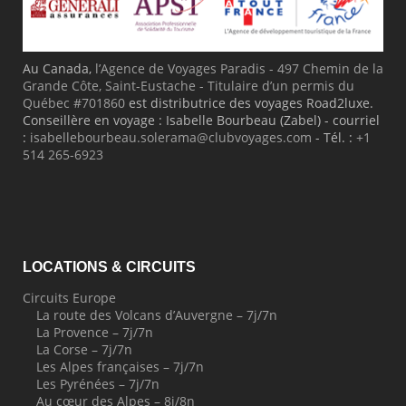
Au Canada,
l’Agence de Voyages Paradis - 497 Chemin de la
Grande Côte, Saint-Eustache - Titulaire d’un permis du
Québec #701860
est distributrice des voyages Road2luxe.
Conseillère en voyage : Isabelle Bourbeau (Zabel) - courriel
:
isabellebourbeau.solerama@clubvoyages.com
- Tél. :
+1
514 265-6923
LOCATIONS & CIRCUITS
Circuits Europe
La route des Volcans d’Auvergne – 7j/7n
La Provence – 7j/7n
La Corse – 7j/7n
Les Alpes françaises – 7j/7n
Les Pyrénées – 7j/7n
Au cœur des Alpes – 8j/8n