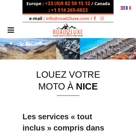
+33 (0)9 82 59 15 12
Europe :
/ Canada
+1 514 265-6923
:
e-mail :
info@road2luxe.com /
LOUEZ VOTRE
MOTO À
NICE
Les services « tout
inclus » compris dans