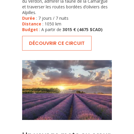
du Verdon, admirer la faune de la Camargue
et traverser les routes bordées d’oliviers des
Alpilles.
Durée
: 7 jours / 7 nuits
Distance
: 1050 km
Budget
: A partir de
3015 € (4675 $CAD)
DÉCOUVRIR CE CIRCUIT