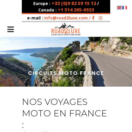
+33 (0)9 82 59 15 12
Europe :
/
+1 514 265-6923
Canada :
e-mail :
info@road2luxe.com /
CIRCUITS MOTO FRANCE
NOS VOYAGES
MOTO EN FRANCE
: