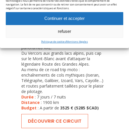
technologies nous permettra de traiter des données telles que le comportement de
navigation. Le fait de ne pas consentir ou de retirer son consentement peut avoir un effet
négatif sur certaines caractéristiques et fonctions.
Voyage dans les Alpes
Continuer et accepter
Françaises
7 jours de moto en circuit accompagné pour
refuser
avaler le meilleur des Alpes françaises
, entre
massifs sauvages, vallées d’altitude et
Politique de cookies
Mentions légales
panoramas XXL.
Du Vercors aux grands lacs alpins, puis cap
sur le Mont-Blanc avant d’attaquer la
légendaire Route des Grandes Alpes.
Au menu de ce road trip moto :
enchaînements de cols mythiques (Iseran,
Télégraphe, Galibier, Izoard, Vars, Cayolle…)
et routes parfaitement taillées pour le plaisir
de pilotage.
Durée
: 7 jours / 7 nuits
Distance
: 1900 km
Budget
: A partir de
3525 € (5285 $CAD)
DÉCOUVRIR CE CIRCUIT