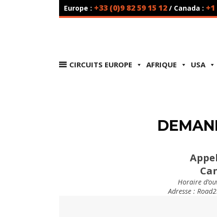
+33 (0)9 82 59 15 12
+1
Europe :
/ Canada :
CIRCUITS EUROPE
AFRIQUE
USA
DEMAND
Appel
Ca
Horaire
d’ouv
Adresse : Road2l