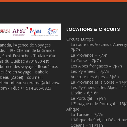
LOCATIONS & CIRCUITS
Circuits Europe
La route des Volcans d’Auverg
Canada,
l’Agence de Voyages
7j/7n
dis - 497 Chemin de la Grande
La Provence – 7j/7n
, Saint-Eustache - Titulaire d’un
La Corse – 7j/7n
is du Québec #701860
est
Les Alpes françaises – 7j/7n
ributrice des voyages Road2luxe.
Les Pyrénées – 7j/7n
eillère en voyage : Isabelle
Au cœur des Alpes – 8j/8n
beau (Zabel) - courriel :
La Provence et la Corse – 14j
ellebourbeau.solerama@clubvoya
Les Pyrénées et les Alpes – 14
.com
- Tél. :
+1 514 265-6923
L’Italie -16j/16n
Le Portugal – 9j/9n
L’Espagne et le Portugal – 15j
Afrique
La Tunisie – 7j/7n
L’Afrique du Sud, du Désert au
Océans – 11j/11n