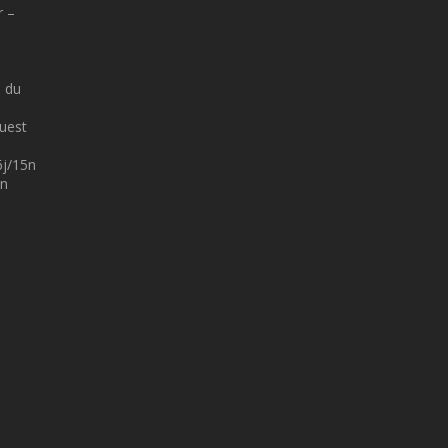
r –
 du
Ouest
6j/15n
5n