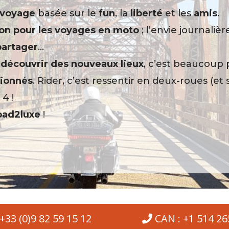
 voyage
basée sur le
fun
, la
liberté
et les
amis
.
on pour les voyages en moto
; l’envie journaliè
partager
…
e
découvrir des nouveaux lieux
, c’est beaucoup 
sionnés
. Rider, c’est ressentir en deux-roues (et
 4 !
oad2luxe
!
 +33 (0)9 82 59 15 12
CAN : +1 514 2