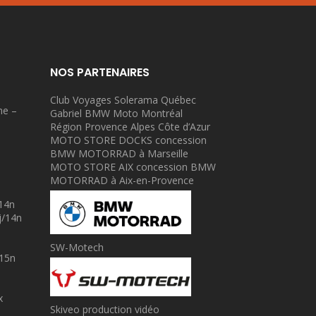
NOS PARTENAIRES
Club Voyages Solerama Québec
ne –
Gabriel BMW Moto Montréal
Région Provence Alpes Côte d’Azur
MOTO STORE DOCKS concession
BMW MOTORRAD à Marseille
MOTO STORE AIX concession BMW
MOTORRAD à Aix-en-Provence
/14n
j/14n
SW-Motech
/15n
x
Skiveo production vidéo