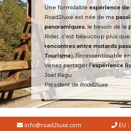
Une formidable
expérience de
Road2luxe est née de ma
passi
panoramiques
, le besoin de le
Rider, c’est beaucoup plus qu
rencontres entre motards pas
Tourisme
), l’inressentissable en
Venez partager
l’expérience R
Joël Ragu
Président de Road2luxe
info@road2luxe.com
EU :