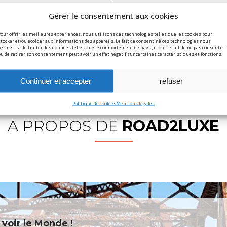
* : champs obligatoires
Gérer le consentement aux cookies
Pour offrir les meilleures expériences, nous utilisons des technologies telles que les cookies pour
stocker et/ou accéder aux informations des appareils. Le fait de consentir à ces technologies nous
permettra de traiter des données telles que le comportement de navigation. Le fait de ne pas consentir
ou de retirer son consentement peut avoir un effet négatif sur certaines caractéristiques et fonctions.
Continuer et accepter
refuser
Politique de cookies
Mentions légales
A PROPOS DE
ROAD2LUXE
s
voir le Monde
!