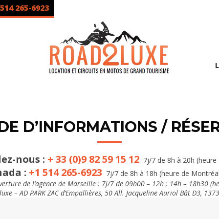
 514 265-6923
E D’INFORMATIONS / RÉSE
ez-nous :
+ 33 (0)9 82 59 15 12
7j/7 de 8h à 20h (heure 
nada :
+1 514 265-6923
7j/7 de 8h à 18h (heure de Montréa
erture de l’agence de Marseille : 7j/7 de 09h00 – 12h ; 14h – 18h30 (he
uxe – AD PARK ZAC d’Empallières, 50 All. Jacqueline Auriol Bât D3, 137