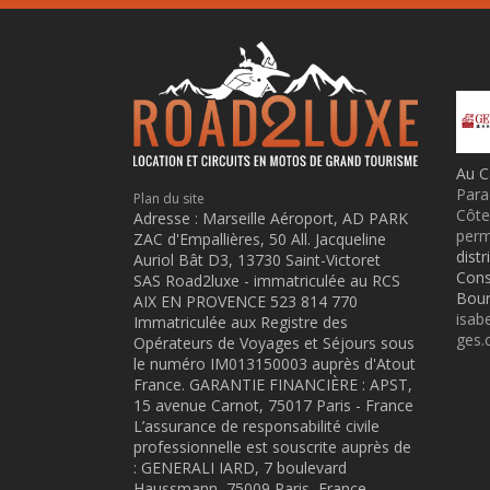
Au 
Para
Plan du site
Côte
Adresse : Marseille Aéroport, AD PARK
perm
ZAC d'Empallières, 50 All. Jacqueline
dist
Auriol Bât D3, 13730 Saint-Victoret
Cons
SAS Road2luxe - immatriculée au RCS
Bour
AIX EN PROVENCE 523 814 770
isab
Immatriculée aux Registre des
ges
Opérateurs de Voyages et Séjours sous
le numéro IM013150003 auprès d'Atout
France. GARANTIE FINANCIÈRE : APST,
15 avenue Carnot, 75017 Paris - France
L’assurance de responsabilité civile
professionnelle est souscrite auprès de
: GENERALI IARD, 7 boulevard
Haussmann, 75009 Paris, France.