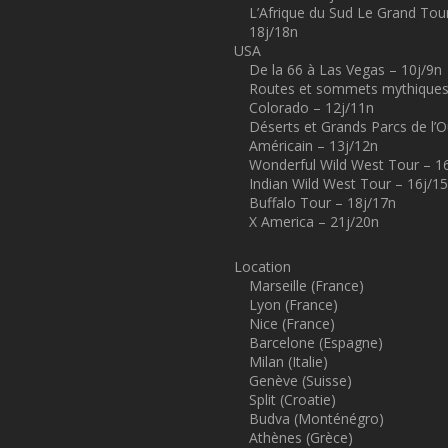
L’Afrique du Sud Le Grand Tou
18j/18n
USA
De la 66 à Las Vegas – 10j/9n
Routes et sommets mythiques
Colorado – 12j/11n
Déserts et Grands Parcs de l’
Américain – 13j/12n
Wonderful Wild West Tour – 1
Indian Wild West Tour – 16j/1
Buffalo Tour – 18j/17n
X America – 21j/20n
Location
Marseille (France)
Lyon (France)
Nice (France)
Barcelone (Espagne)
Milan (Italie)
Genève (Suisse)
Split (Croatie)
Budva (Monténégro)
Athènes (Grèce)