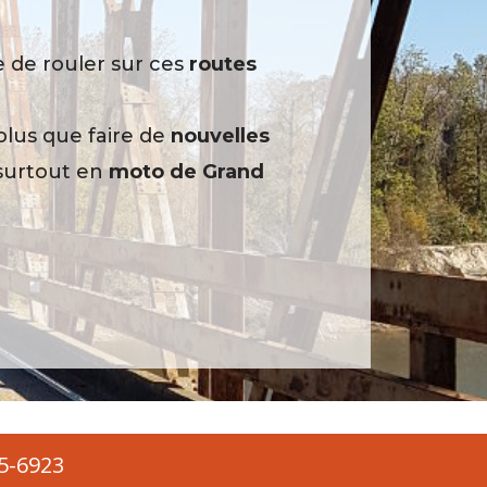
re de rouler sur ces
routes
plus que faire de
nouvelles
 surtout en
moto de Grand
65-6923