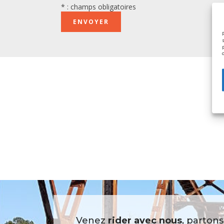
* : champs obligatoires
Venez
rider avec nous
, parton