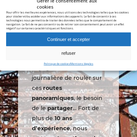
Gérer le consentement aux
cookies
Une formidable
Pour offrir les meilleures expériences, nous utilisons des technologies telles que les cookies
expérience de voyage
pour stocker et/ou accéder aux informations des appareils. Le fait de consentir à ces
technologies nous permettra de traiter des données telles que le comportement de
navigation. Le fait de ne pas consentir ou de retirer son consentement peut avoir un effet
basée sur le
fun
, la
négatif sur certaines caractéristiques et fonctions.
liberté
et les
amis
.
Continuer et accepter
Road2luxe est née de
refuser
notre
passion pour les
Politique de cookies
Mentions légales
voyages en moto
; l’envie
journalière de rouler sur
ces
routes
panoramiques
, le besoin
de le
partager
… Fort de
plus de
10 ans
d’expérience
, nous