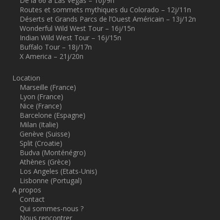
De la 66 à Las Vegas – 10j/9n
Routes et sommets mythiques du Colorado – 12j/11n
Déserts et Grands Parcs de l’Ouest Américain – 13j/12n
Wonderful Wild West Tour – 16j/15n
Indian Wild West Tour – 16j/15n
Buffalo Tour – 18j/17n
X America – 21j/20n
Location
Marseille (France)
Lyon (France)
Nice (France)
Barcelone (Espagne)
Milan (Italie)
Genève (Suisse)
Split (Croatie)
Budva (Monténégro)
Athènes (Grèce)
Los Angeles (Etats-Unis)
Lisbonne (Portugal)
A propos
Contact
Qui sommes-nous ?
Nous rencontrer